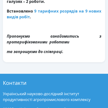
галузях – 2 роботи.
Встановлено
9 тарифних розрядів на 9 нових
видів робіт
.
Пропонуємо ознайомитись з
протарифікованими роботами
та запрошуємо до співпраці.
Контакти
Український науково-дослідний інститут
продуктивності агропромислового комплексу