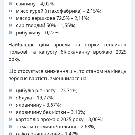
свинину – 4,02%;
м’ясо курей (птахофабрика) – 2,15%;
масло вершкове 72,5% – 2,11%;
сир твердий 50% – 1,55%;
рибу живу – 0,22%.
Найбільше ціни зросли на огірки тепличні/
польові та капусту білокачанну врожаю 2025
року.
Що стосується зниження цін, то станом на кінець
вересня вартість зменшилася на:
цибулю ріпчасту – 23,71%;
яблука – 19,77%;
яловичину – 3,67%;
яловичину без кістки – 3,10%;
картоплю врожаю 2025 року – 3,00%;
томати тепличні/польові – 2,68%;
олію соняшникову – 1,47%.