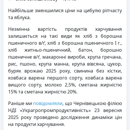
Найбільше зменшилися ціни на цибулю ріпчасту
та яблука.
Незмінна вартість продуктів харчування
залишається на такі види як хліб з борошна
пшеничного в/ґ, хліб з борошна пшеничного I г.,
хліб житньо-пшеничний, батон, борошно
пшеничне в/ґ, макаронні вироби, крупа гречана,
рис, пшоно, крупа манна, крупа вівсяна, цукор,
буряк врожаю 2025 року, свинина без кістки,
ковбаса варена першого сорту, ковбаса варена
вищого сорту, молоко 2,5%, сметана жирністю
15% та сметана жирністю 20%.
Раніше ми
повідомляли
, що Чернівецькою філією
НДІ «Украгропромпродуктивність» 23 вересня
2025 року проведено дослідження динаміки цін
на продукти харчування.