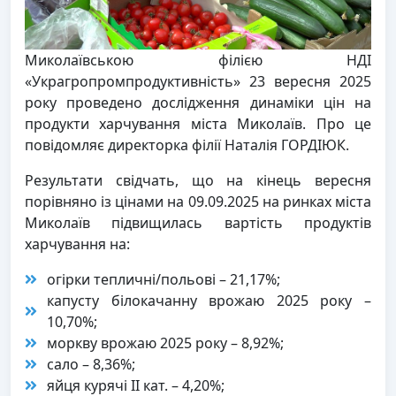
Миколаївською філією НДІ
«Украгропромпродуктивність» 23 вересня 2025
року проведено дослідження динаміки цін на
продукти харчування міста Миколаїв. Про це
повідомляє директорка філії Ната­лія ГОРДІЮК.
Результати свідчать, що на кінець вересня
порівняно із цінами на 09.09.2025 на ринках міста
Миколаїв підвищилась вартість продуктів
харчування на:
огірки тепличні/польові – 21,17%;
капусту білокачанну врожаю 2025 року –
10,70%;
моркву врожаю 2025 року – 8,92%;
сало – 8,36%;
яйця курячі II кат. – 4,20%;