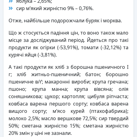
яблука – 2,65%;
сир м’який жирністю 9% – 0,76%.
Отже, найбільше подорожчали буряк і морква.
Що ж стосується падіння цін, то воно також мало
місце за досліджуваний період. Йдеться про такі
продукти як огірки (-53,91%), томати (-32,12%) та
курячі яйця (-3,81%).
А такі продукти як хліб з борошна пшеничного I
г; хліб житньо-пшеничний; батон; борошно
пшеничне в/ґ; макаронні вироби; крупа гречана;
пшоно; крупа манна; крупа вівсяна; олія
соняшникова; цукор; картопля; цибуля ріпчаста;
ковбаса варена першого сорту; ковбаса варена
вищого сорту; м’ясо курей (птахофабрика);
молоко 2,5%; масло вершкове 72,5%; сир твердий
50%; сметана жирністю 15%; сметана жирністю
20% змін у ціні не зазнали.