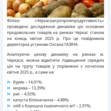
Філією «Черкасиагропромпродуктивність»
проведено дослідження динаміки цін основних
продовольчих товарів на ринках Черкас станом
на кінець квітня 2025 р. Про це повідомила
директорка установи Оксана ГАЗІНА.
Аналізуючи цінову динаміку на ринках м.
Черкаси, можна відмітити підвищення середніх
цін на групу товарів у порівнянні з початком
квітня 2025 р., а саме на:
буряк – 14,01%;
морква – 13,39%;
рис – 4,92%;
капуста білокачанна – 4,88%;
хліб з борошна пшеничного в/ґ – 2,97%;